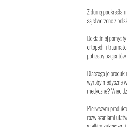
Z dumą podkreślamy
są stworzone z polsk
Dokładniej pomysły 
ortopedii i traumat
potrzeby pacjentów n
Dlaczego je produku
wyroby medyczne w p
medyczne? Więc dzi
Pierwszym produkte
rozwiązaniami ułatw
wielkim sukcesem i 