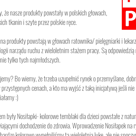
, że nasze produkty powstały w polskich głowach,
ich tkanin i szyte przez polskie ręce.
na produkty powstają w głowach ratownika/ pielęgniarki i lekarz
ologii narządu ruchu z wieloletnim stażem pracy. Są odpowiedzi
ie tylko t
ych najmłodszych.
jemy? Bo wiemy, że trzeba uzupełnić rynek o przemyślane, dobr
rzystępnych cenach, a kto ma wyjść z taką inicjatywą jeśli nie
ałamy :)
m były Nosiłapki- kolorowe temblaki dla dzieci powstałe z na
iającymi dochodzenie do zdrowia. Wprowadzenie Nosiłapek na r
bardzo kolorowo wypełniliśmy tą wieloletnią lukę, ale nie spocz