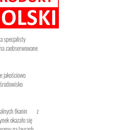
a specjalisty
ą na zaobserwowane
e jakościowo
 środowisko
turalnych tkanin z
ynek okazało się
ywamy na laurach.