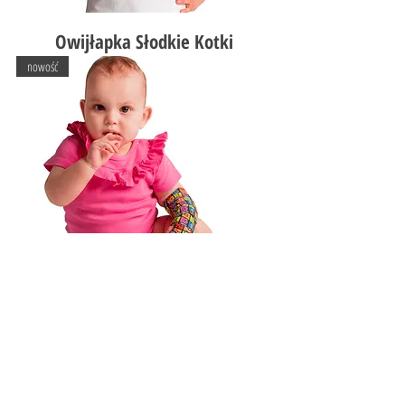
Owijłapka Słodkie Kotki
nowość
Owijłapka Kwadratowe Minki
nowość