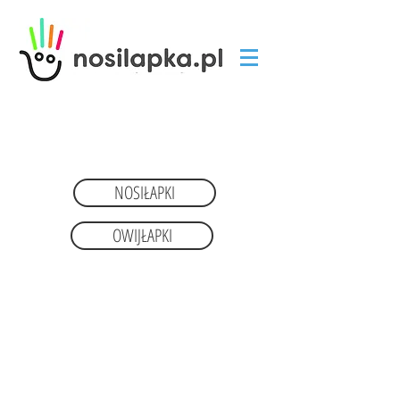
Przed dokonaniem zakupów
proszę zapoznać się ze sposobem doboru
rozmiaru.
NOSIŁAPKI
OWIJŁAPKI
DOWIEDZ SIĘ GDZIE KUPIĆ
NASZE PRODUKTY