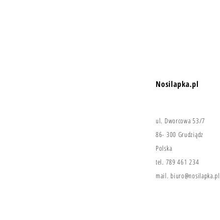
Nosilapka.pl
ul. Dworcowa 53/7
86- 300 Grudziądz
Polska
tel. 789 461 234
mail.
biuro@nosilapka.pl