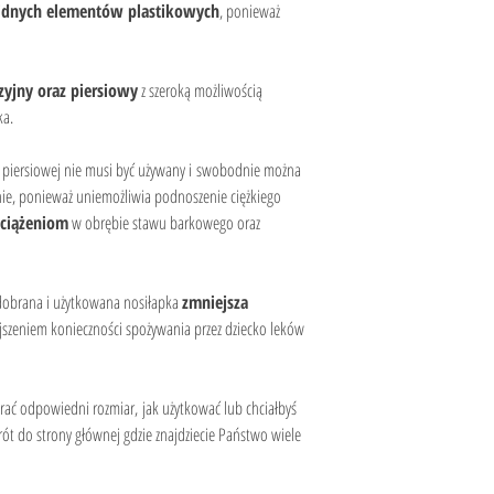
idnych elementów plastikowych
, ponieważ 
zyjny oraz piersiowy
 z szeroką możliwością 
ka.
ki piersiowej nie musi być używany i swobodnie można 
anie, ponieważ uniemożliwia podnoszenie ciężkiego 
eciążeniom
 w obrębie stawu barkowego oraz 
dobrana i użytkowana nosiłapka 
zmniejsza 
ejszeniem konieczności spożywania przez dziecko leków 
brać odpowiedni rozmiar, jak użytkować lub chciałbyś 
ót do strony głównej gdzie znajdziecie Państwo wiele 