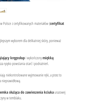
ą w Polsce z certyfikowanych materiałów (
certyfikat 
najlepszym wyborem dla delikatniej skóry, ponieważ 
ążający kręgosłup
 i wykończony 
miękką 
sza ryzyko powstania otarć i podrażnień.
niają niekontrolowane wyjmowanie ręki, a przez to 
na nieprawidłową.
iemka służąca do zawieszenia kciuka
 urazowej 
czyny w temblaku.