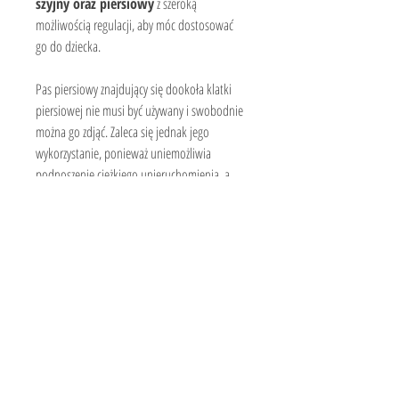
szyjny oraz piersiowy
 z szeroką 
możliwością regulacji, aby móc dostosować 
go do dziecka.
Pas piersiowy znajdujący się dookoła klatki 
piersiowej nie musi być używany i swobodnie 
można go zdjąć. Zaleca się jednak jego 
wykorzystanie, ponieważ uniemożliwia 
podnoszenie ciężkiego unieruchomienia, a 
więc 
zapobiega przeciążeniom
 w obrębie 
stawu barkowego oraz zapewnia dodatkową 
stabilizację.
Należy również podkreślić, że prawidłowo 
dobrana i użytkowana nosiłapka 
zmniejsza 
dolegliwości bólowe
, co skutkuje 
zmiejszeniem konieczności spożywania przez 
dziecko leków przeciwbólowych.