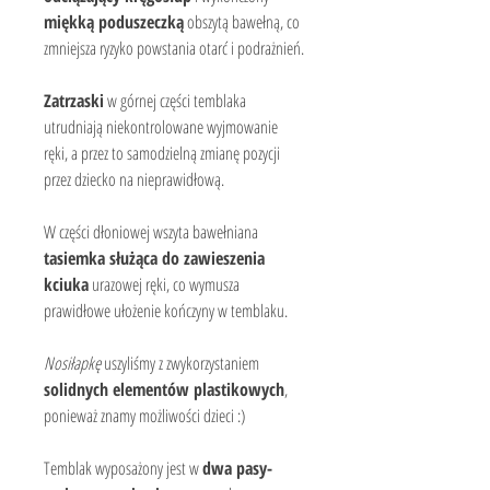
miękką poduszeczką
 obszytą bawełną, co 
zmniejsza ryzyko powstania otarć i podrażnień.
Zatrzaski
 w górnej części temblaka 
utrudniają niekontrolowane wyjmowanie 
ręki, a przez to samodzielną zmianę pozycji 
przez dziecko na nieprawidłową.
W części dłoniowej wszyta bawełniana 
tasiemka służąca do zawieszenia 
kciuka
 urazowej ręki, co wymusza 
prawidłowe ułożenie kończyny w temblaku.
Nosiłapkę
 uszyliśmy z zwykorzystaniem 
solidnych elementów plastikowych
, 
ponieważ znamy możliwości dzieci :)
Temblak wyposażony jest w 
dwa pasy- 