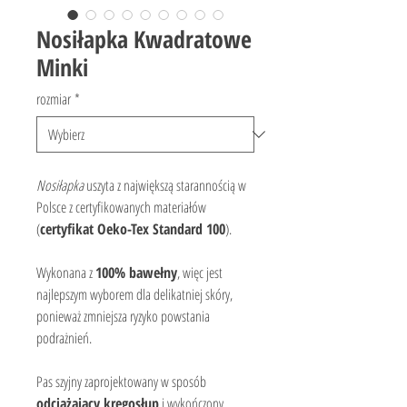
Nosiłapka Kwadratowe
Minki
rozmiar
*
Nosiłapka
 uszyta z największą starannością w 
Polsce z certyfikowanych materiałów 
(
certyfikat Oeko-Tex Standard 100
).
Wykonana z 
100% bawełny
, więc jest 
najlepszym wyborem dla delikatniej skóry, 
ponieważ zmniejsza ryzyko powstania 
podrażnień.
Pas szyjny zaprojektowany w sposób 
odciążający kręgosłup
 i wykończony 